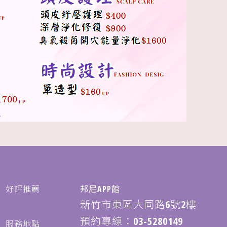
好評推薦
邦尼APP館
新竹市東區大同路6號2樓
預約專線：
03-5280149
服務地點