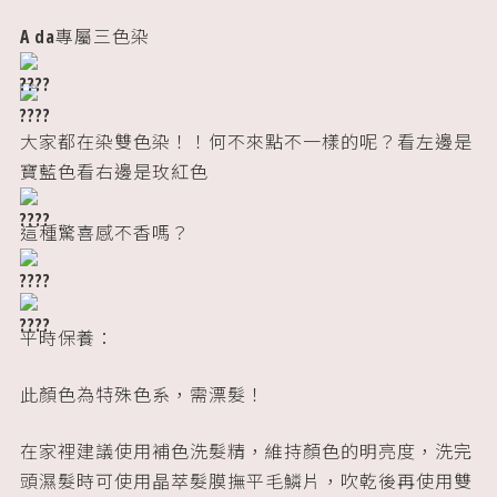
邦尼學院
A da專屬三色染
人力招募
大家都在染雙色染！！何不來點不一樣的呢？看左邊是
寶藍色看右邊是玫紅色
這種驚喜感不香嗎？
平時保養：
此顏色為特殊色系，需漂髮！
在家裡建議使用補色洗髮精，維持顏色的明亮度，洗完
頭濕髮時可使用晶萃髮膜撫平毛鱗片，吹乾後再使用雙