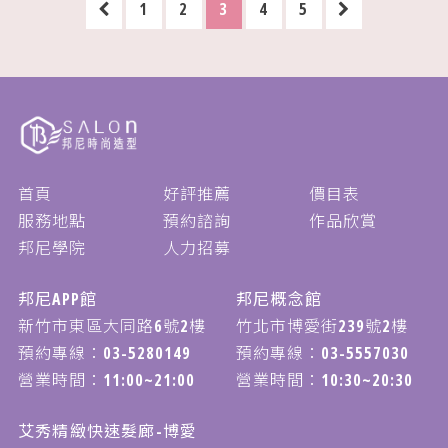
1
2
3
4
5
首頁
好評推薦
價目表
服務地點
預約諮詢
作品欣賞
邦尼學院
人力招募
邦尼APP館
邦尼概念館
新竹市東區大同路6號2樓
竹北市博愛街239號2樓
預約專線：
03-5280149
預約專線：
03-5557030
營業時間：11:00~21:00
營業時間：10:30~20:30
艾秀精緻快速髮廊-博愛