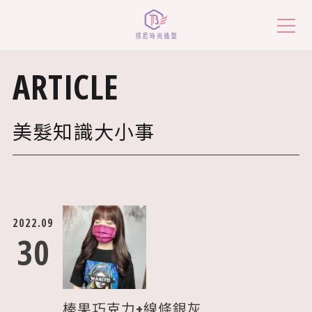
ARTICLE
美髮知識大小事
美髮知識大小事
價目表
服務地點
2022.09
預約諮詢
30
作品欣賞
榛果巧克力+線條銀灰