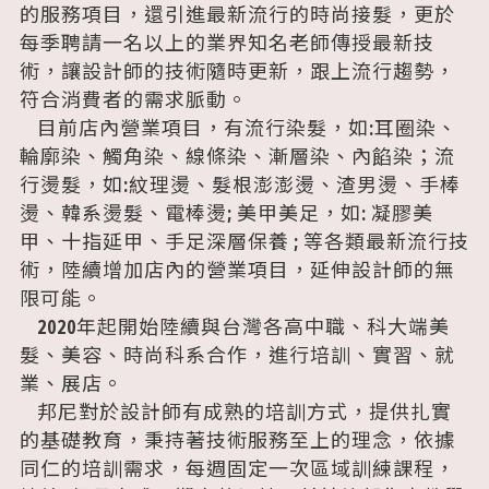
的服務項目，還引進最新流行的時尚接髮，更於
邦尼學院
每季聘請一名以上的業界知名老師傳授最新技
術，讓設計師的技術隨時更新，跟上流行趨勢，
符合消費者的需求脈動。
人力招募
目前店內營業項目，有流行染髮，如:耳圈染、
輪廓染、觸角染、線條染、漸層染、內餡染；流
行燙髮，如:紋理燙、髮根澎澎燙、渣男燙、手棒
燙、韓系燙髮、電棒燙; 美甲美足，如: 凝膠美
甲、十指延甲、手足深層保養 ; 等各類最新流行技
術，陸續增加店內的營業項目，延伸設計師的無
限可能。
2020年起開始陸續與台灣各高中職、科大端美
髮、美容、時尚科系合作，進行培訓、實習、就
業、展店。
邦尼對於設計師有成熟的培訓方式，提供扎實
的基礎教育，秉持著技術服務至上的理念，依據
同仁的培訓需求，每週固定一次區域訓練課程，