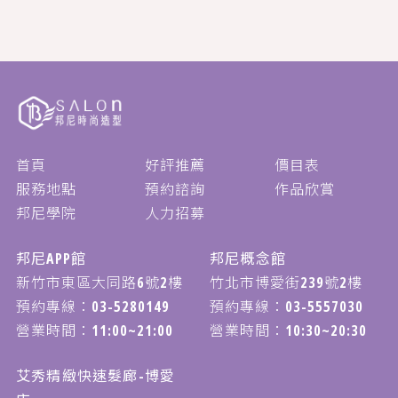
首頁
好評推薦
價目表
服務地點
預約諮詢
作品欣賞
邦尼學院
人力招募
邦尼APP館
邦尼概念館
新竹市東區大同路6號2樓
竹北市博愛街239號2樓
預約專線：
03-5280149
預約專線：
03-5557030
營業時間：11:00~21:00
營業時間：10:30~20:30
艾秀精緻快速髮廊-博愛