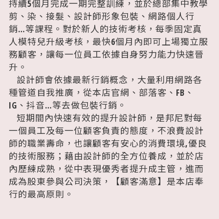
持續5個月完成一期完整訓練，並於總部集中教學
剪、染、接髮、設計師形象包裝、網路個人行
銷…等課程。對於新人的技術考核，每季固定真
人模特兒升級考核，最快6個月內即可上場獨立服
務顧客，讓每一位員工依據自身努力能力快速晉
升。
設計師會依據最新行銷概念，大量利用網路各
種管道自我推廣，從本店官網、部落客、FB、
IG、抖音…等去做包裝行銷。
短期間內快速有效的提升設計師，是邦尼對每
一個員工及每一位顧客負責的態度，不浪費設計
師的職業壽命，也讓顧客有安心的消費環境,優良
的技術服務；藉由設計師的全方位養成，並於店
內歷練成熟，從中表現優秀者提升成主管，進而
成為股東參與公司決策，【顧客滿意】是本店奉
行的最高原則。